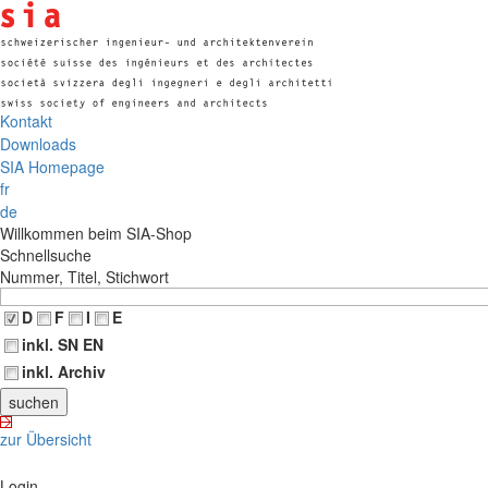
Kontakt
Downloads
SIA Homepage
fr
de
Willkommen beim SIA-Shop
Schnellsuche
Nummer, Titel, Stichwort
D
F
I
E
inkl. SN EN
inkl. Archiv
zur Übersicht
Login