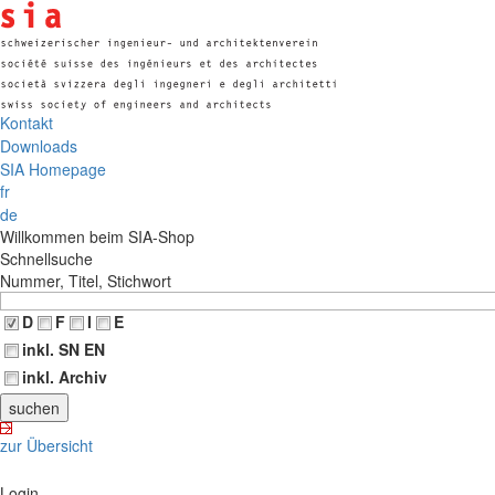
Kontakt
Downloads
SIA Homepage
fr
de
Willkommen beim SIA-Shop
Schnellsuche
Nummer, Titel, Stichwort
D
F
I
E
inkl. SN EN
inkl. Archiv
zur Übersicht
Login