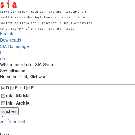
Kontakt
Downloads
SIA Homepage
fr
de
Willkommen beim SIA-Shop
Schnellsuche
Nummer, Titel, Stichwort
D
F
I
E
inkl. SN EN
inkl. Archiv
zur Übersicht
Login