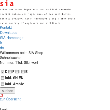
Kontakt
Downloads
SIA Homepage
fr
de
Willkommen beim SIA-Shop
Schnellsuche
Nummer, Titel, Stichwort
D
F
I
E
inkl. SN EN
inkl. Archiv
zur Übersicht
Login