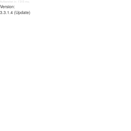
Aufbereitet in: 1’315 ms;
Version:
3.3.1.4 (Update)