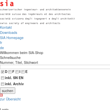
Kontakt
Downloads
SIA Homepage
fr
de
Willkommen beim SIA-Shop
Schnellsuche
Nummer, Titel, Stichwort
D
F
I
E
inkl. SN EN
inkl. Archiv
zur Übersicht
Login