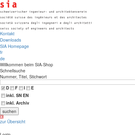
Kontakt
Downloads
SIA Homepage
fr
de
Willkommen beim SIA-Shop
Schnellsuche
Nummer, Titel, Stichwort
D
F
I
E
inkl. SN EN
inkl. Archiv
zur Übersicht
Login