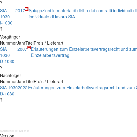
?
SIA
2017
Spiegazioni in materia di diritto dei contratti individuali d
1030
individuale di lavoro SIA
I-1030
?
Vorgänger
Nummer
Jahr
Titel
Preis / Lieferart
SIA
2007
Erläuterungen zum Einzelarbeitsvertragsrecht und zu
1030
Einzelarbeitsvertrag
D-1030
?
Nachfolger
Nummer
Jahr
Titel
Preis / Lieferart
SIA 1030
2022
Erläuterungen zum Einzelarbeitsvertragsrecht und zum S
D-1030
?
Aufbereitet in: 121 ms;
Version: