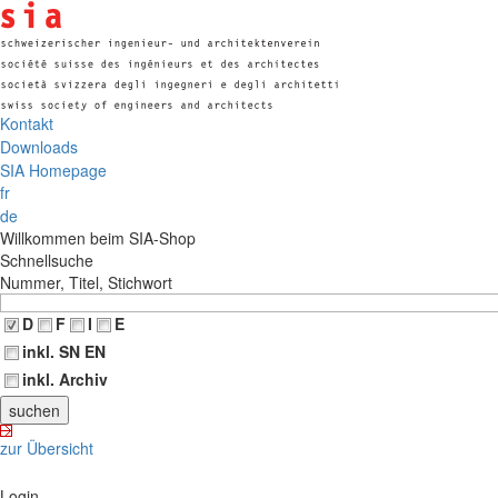
Kontakt
Downloads
SIA Homepage
fr
de
Willkommen beim SIA-Shop
Schnellsuche
Nummer, Titel, Stichwort
D
F
I
E
inkl. SN EN
inkl. Archiv
zur Übersicht
Login