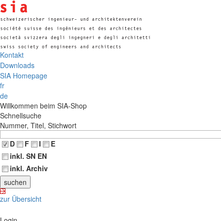
Kontakt
Downloads
SIA Homepage
fr
de
Willkommen beim SIA-Shop
Schnellsuche
Nummer, Titel, Stichwort
D
F
I
E
inkl. SN EN
inkl. Archiv
zur Übersicht
Login