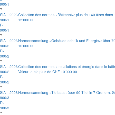
900/1
?
SIA
2026
Collection des normes «Bâtiment»: plus de 140 titres dans 
900/1
15'000.00
F-
900/1
?
SIA
2026
Normensammlung «Gebäudetechnik und Energie»: über 70 
900/2
10'000.00
D-
900/2
?
SIA
2026
Collection des normes «Installations et énergie dans le bâti
900/2
Valeur totale plus de CHF 10'000.00
F-
900/2
?
SIA
2026
Normensammlung «Tiefbau»: über 90 Titel in 7 Ordnern. 
900/3
D-
900/3
?