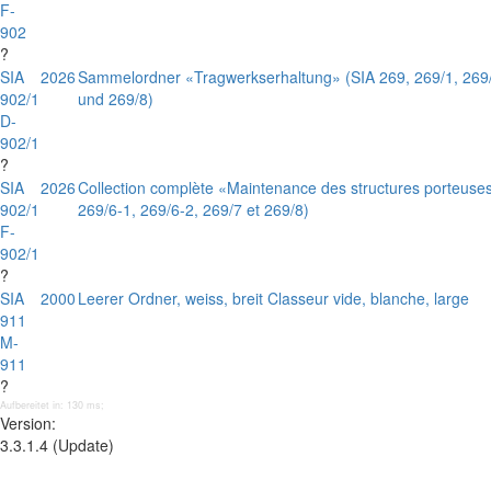
F-
902
?
SIA
2026
Sammelordner «Tragwerkserhaltung» (SIA 269, 269/1, 269/2
902/1
und 269/8)
D-
902/1
?
SIA
2026
Collection complète «Maintenance des structures porteuses
902/1
269/6-1, 269/6-2, 269/7 et 269/8)
F-
902/1
?
SIA
2000
Leerer Ordner, weiss, breit Classeur vide, blanche, large
911
M-
911
?
Aufbereitet in: 130 ms;
Version:
3.3.1.4 (Update)