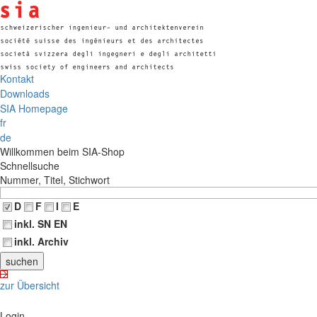
Kontakt
Downloads
SIA Homepage
fr
de
Willkommen beim SIA-Shop
Schnellsuche
Nummer, Titel, Stichwort
D
F
I
E
inkl. SN EN
inkl. Archiv
zur Übersicht
Login