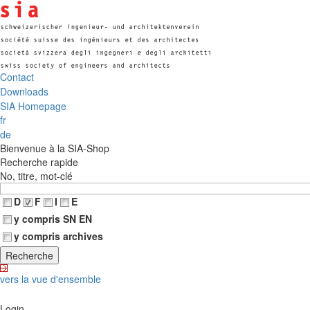
Contact
Downloads
SIA Homepage
fr
de
Bienvenue à la SIA-Shop
Recherche rapide
No, titre, mot-clé
D
F
I
E
y compris SN EN
y compris archives
vers la vue d'ensemble
Login