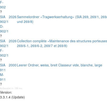
F-
902
?
SIA
2026
Sammelordner «Tragwerkserhaltung» (SIA 269, 269/1, 269/2
902/1
und 269/8)
D-
902/1
?
SIA
2026
Collection complète «Maintenance des structures porteuses
902/1
269/6-1, 269/6-2, 269/7 et 269/8)
F-
902/1
?
SIA
2000
Leerer Ordner, weiss, breit Classeur vide, blanche, large
911
M-
911
?
Aufbereitet in: 198 ms;
Version:
3.3.1.4 (Update)