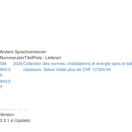
Andere Sprachversionen
Nummer
Jahr
Titel
Preis / Lieferart
SIA
2026
Collection des normes «Installations et énergie dans le bât
900/2
classeurs. Valeur totale plus de CHF 10'000.00
F-
900/2
?
Aufbereitet in: 107 ms;
Version:
3.3.1.4 (Update)