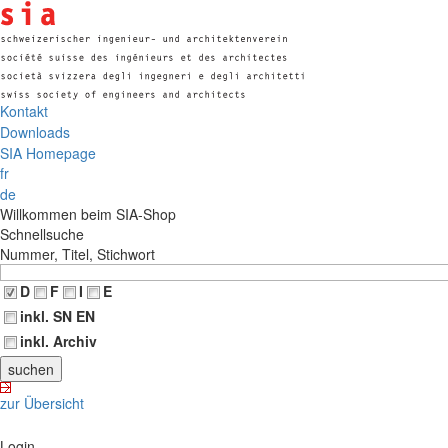
Kontakt
Downloads
SIA Homepage
fr
de
Willkommen beim SIA-Shop
Schnellsuche
Nummer, Titel, Stichwort
D
F
I
E
inkl. SN EN
inkl. Archiv
zur Übersicht
Login