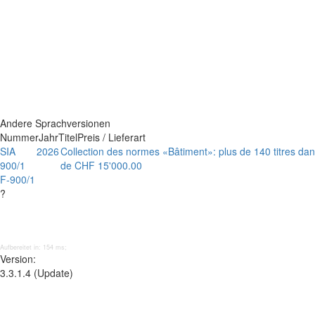
Andere Sprachversionen
Nummer
Jahr
Titel
Preis / Lieferart
SIA
2026
Collection des normes «Bâtiment»: plus de 140 titres dans
900/1
de CHF 15'000.00
F-900/1
?
Aufbereitet in: 154 ms;
Version:
3.3.1.4 (Update)