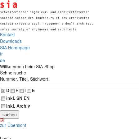
Kontakt
Downloads
SIA Homepage
fr
de
Willkommen beim SIA-Shop
Schnellsuche
Nummer, Titel, Stichwort
D
F
I
E
inkl. SN EN
inkl. Archiv
zur Übersicht
Login