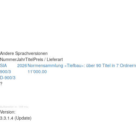
Andere Sprachversionen
Nummer
Jahr
Titel
Preis / Lieferart
SIA
2026
Normensammlung «Tiefbau»: über 90 Titel in 7 Ordner
900/3
11'000.00
D-900/3
?
Aufbereitet in: 144 ms;
Version:
3.3.1.4 (Update)