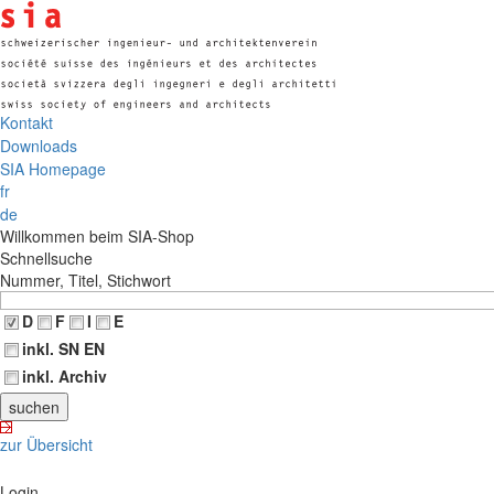
Kontakt
Downloads
SIA Homepage
fr
de
Willkommen beim SIA-Shop
Schnellsuche
Nummer, Titel, Stichwort
D
F
I
E
inkl. SN EN
inkl. Archiv
zur Übersicht
Login