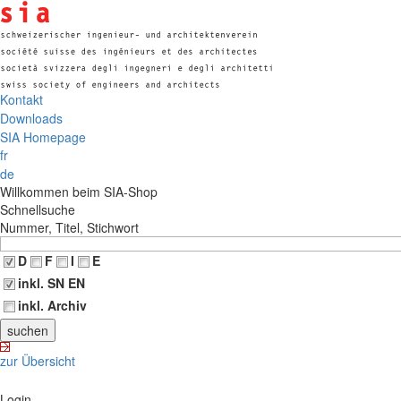
Kontakt
Downloads
SIA Homepage
fr
de
Willkommen beim SIA-Shop
Schnellsuche
Nummer, Titel, Stichwort
D
F
I
E
inkl. SN EN
inkl. Archiv
zur Übersicht
Login