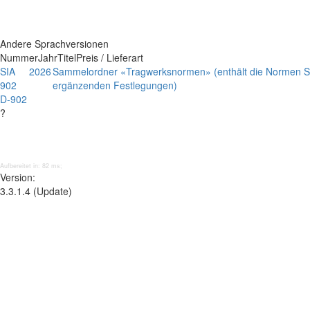
Andere Sprachversionen
Nummer
Jahr
Titel
Preis / Lieferart
SIA
2026
Sammelordner «Tragwerksnormen» (enthält die Normen SI
902
ergänzenden Festlegungen)
D-902
?
Aufbereitet in: 82 ms;
Version:
3.3.1.4 (Update)