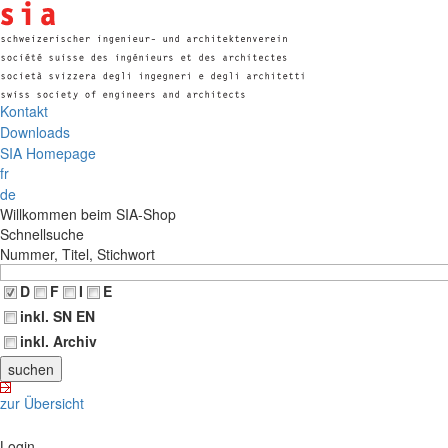
Kontakt
Downloads
SIA Homepage
fr
de
Willkommen beim SIA-Shop
Schnellsuche
Nummer, Titel, Stichwort
D
F
I
E
inkl. SN EN
inkl. Archiv
zur Übersicht
Login