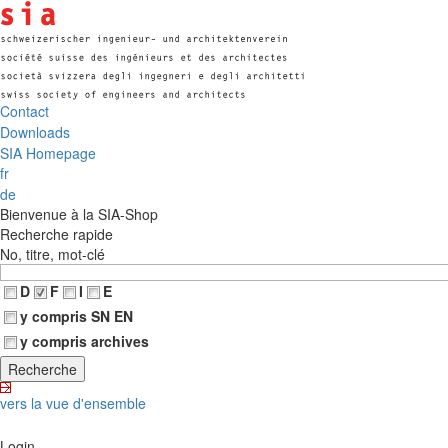
Contact
Downloads
SIA Homepage
fr
de
Bienvenue à la SIA-Shop
Recherche rapide
No, titre, mot-clé
D
F
I
E
y compris SN EN
y compris archives
vers la vue d'ensemble
Login