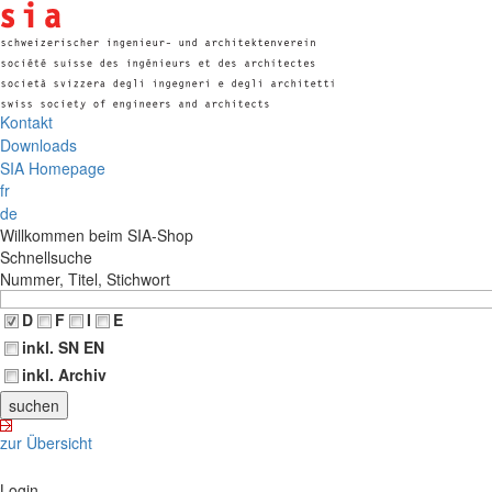
Kontakt
Downloads
SIA Homepage
fr
de
Willkommen beim SIA-Shop
Schnellsuche
Nummer, Titel, Stichwort
D
F
I
E
inkl. SN EN
inkl. Archiv
zur Übersicht
Login