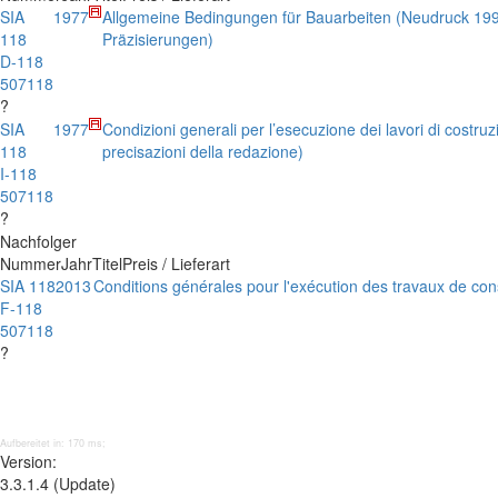
SIA
1977
Allgemeine Bedingungen für Bauarbeiten (Neudruck 1991
118
Präzisierungen)
D-118
507118
?
SIA
1977
Condizioni generali per l’esecuzione dei lavori di costr
118
precisazioni della redazione)
I-118
507118
?
Nachfolger
Nummer
Jahr
Titel
Preis / Lieferart
SIA 118
2013
Conditions générales pour l'exécution des travaux de con
F-118
507118
?
Aufbereitet in: 170 ms;
Version:
3.3.1.4 (Update)