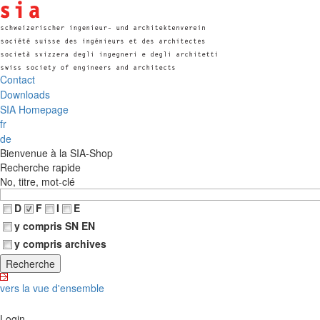
Contact
Downloads
SIA Homepage
fr
de
Bienvenue à la SIA-Shop
Recherche rapide
No, titre, mot-clé
D
F
I
E
y compris SN EN
y compris archives
vers la vue d'ensemble
Login