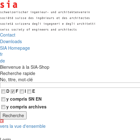
Contact
Downloads
SIA Homepage
fr
de
Bienvenue à la SIA-Shop
Recherche rapide
No, titre, mot-clé
D
F
I
E
y compris SN EN
y compris archives
vers la vue d'ensemble
Login