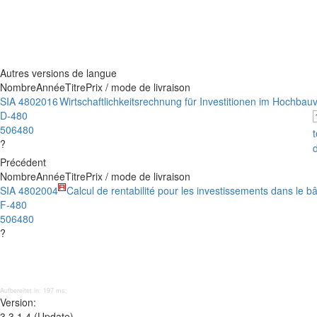
Autres versions de langue
Nombre
Année
Titre
Prix / mode de livraison
SIA 480
2016
Wirtschaftlichkeitsrechnung für Investitionen im Hochbau
v
D-480
506480
?
Précédent
Nombre
Année
Titre
Prix / mode de livraison
SIA 480
2004
Calcul de rentabilité pour les investissements dans le b
F-480
506480
?
Aufbereitet in: 197 ms;
Version:
3.3.1.4 (Update)