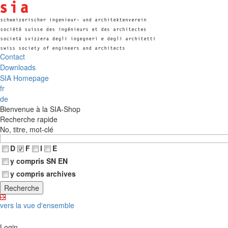
Contact
Downloads
SIA Homepage
fr
de
Bienvenue à la SIA-Shop
Recherche rapide
No, titre, mot-clé
D
F
I
E
y compris SN EN
y compris archives
vers la vue d'ensemble
Login