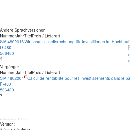
Andere Sprachversionen
Nummer
Jahr
Titel
Preis / Lieferart
SIA 480
2016
Wirtschaftlichkeitsrechnung für Investitionen im Hochbau
D-480
506480
?
Vorgänger
Nummer
Jahr
Titel
Preis / Lieferart
SIA 480
2004
Calcul de rentabilité pour les investissements dans le b
F-480
506480
?
Aufbereitet in: 171 ms;
Version:
3.3.1.4 (Update)