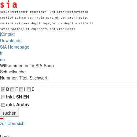
Kontakt
Downloads
SIA Homepage
fr
de
Willkommen beim SIA-Shop
Schnellsuche
Nummer, Titel, Stichwort
D
F
I
E
inkl. SN EN
inkl. Archiv
zur Übersicht
Login