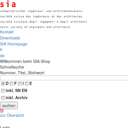
Kontakt
Downloads
SIA Homepage
fr
de
Willkommen beim SIA-Shop
Schnellsuche
Nummer, Titel, Stichwort
D
F
I
E
inkl. SN EN
inkl. Archiv
zur Übersicht
Login