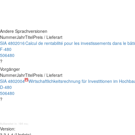
Andere Sprachversionen
Nummer
Jahr
Titel
Preis / Lieferart
SIA 480
2016
Calcul de rentabilité pour les investissements dans le bât
F-480
506480
?
Vorgänger
Nummer
Jahr
Titel
Preis / Lieferart
SIA 480
2004
Wirtschaftlichkeitsrechnung für Investitionen im Hochba
D-480
506480
?
Aufbereitet in: 164 ms;
Version:
3.3.1.4 (Update)