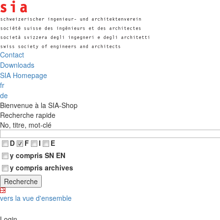
Contact
Downloads
SIA Homepage
fr
de
Bienvenue à la SIA-Shop
Recherche rapide
No, titre, mot-clé
D
F
I
E
y compris SN EN
y compris archives
vers la vue d'ensemble
Login