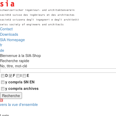
Contact
Downloads
SIA Homepage
fr
de
Bienvenue à la SIA-Shop
Recherche rapide
No, titre, mot-clé
D
F
I
E
y compris SN EN
y compris archives
vers la vue d'ensemble
Login