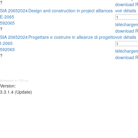
?
download 
SIA 2065
2024
Design and construction in project alliances
voir détails
E-2065
592065
télécharge
?
download 
SIA 2065
2024
Progettare e costruire in alleanze di progetto
voir détails
I-2065
592065
télécharge
?
download 
Aufbereitet in: 279 ms;
Version:
3.3.1.4 (Update)