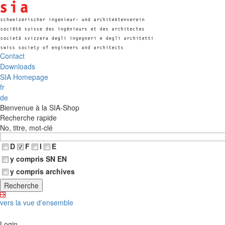
Contact
Downloads
SIA Homepage
fr
de
Bienvenue à la SIA-Shop
Recherche rapide
No, titre, mot-clé
D
F
I
E
y compris SN EN
y compris archives
vers la vue d'ensemble
Login