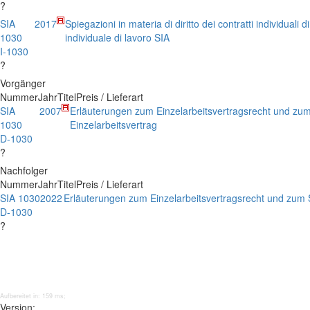
?
SIA
2017
Spiegazioni in materia di diritto dei contratti individuali d
1030
individuale di lavoro SIA
I-1030
?
Vorgänger
Nummer
Jahr
Titel
Preis / Lieferart
SIA
2007
Erläuterungen zum Einzelarbeitsvertragsrecht und zu
1030
Einzelarbeitsvertrag
D-1030
?
Nachfolger
Nummer
Jahr
Titel
Preis / Lieferart
SIA 1030
2022
Erläuterungen zum Einzelarbeitsvertragsrecht und zum S
D-1030
?
Aufbereitet in: 159 ms;
Version: