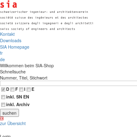
Kontakt
Downloads
SIA Homepage
fr
de
Willkommen beim SIA-Shop
Schnellsuche
Nummer, Titel, Stichwort
D
F
I
E
inkl. SN EN
inkl. Archiv
zur Übersicht
Login