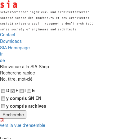
Contact
Downloads
SIA Homepage
fr
de
Bienvenue à la SIA-Shop
Recherche rapide
No, titre, mot-clé
D
F
I
E
y compris SN EN
y compris archives
vers la vue d'ensemble
Login