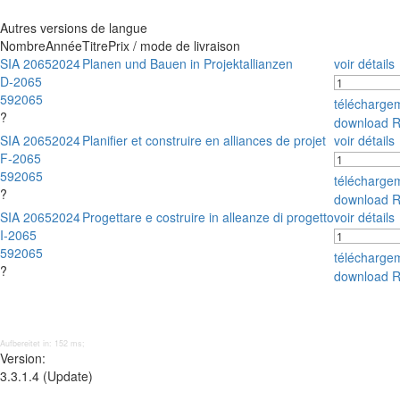
Autres versions de langue
Nombre
Année
Titre
Prix / mode de livraison
SIA 2065
2024
Planen und Bauen in Projektallianzen
voir détails
D-2065
592065
télécharge
?
download 
SIA 2065
2024
Planifier et construire en alliances de projet
voir détails
F-2065
592065
télécharge
?
download 
SIA 2065
2024
Progettare e costruire in alleanze di progetto
voir détails
I-2065
592065
télécharge
?
download 
Aufbereitet in: 152 ms;
Version:
3.3.1.4 (Update)