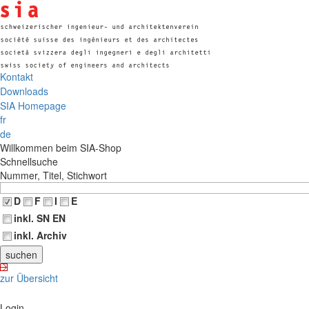
Kontakt
Downloads
SIA Homepage
fr
de
Willkommen beim SIA-Shop
Schnellsuche
Nummer, Titel, Stichwort
D
F
I
E
inkl. SN EN
inkl. Archiv
zur Übersicht
Login