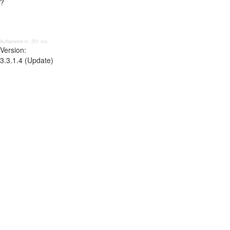
?
Aufbereitet in: 251 ms;
Version:
3.3.1.4 (Update)