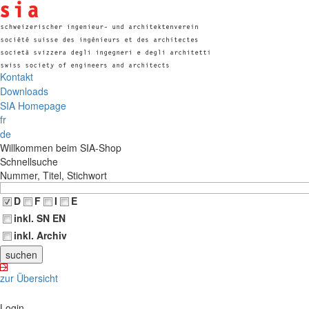
Kontakt
Downloads
SIA Homepage
fr
de
Willkommen beim SIA-Shop
Schnellsuche
Nummer, Titel, Stichwort
D
F
I
E
inkl. SN EN
inkl. Archiv
zur Übersicht
Login