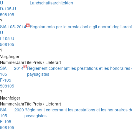
U
Landschaftsarchitekten
D-105-U
508105
?
SIA 105-
2014
Regolamento per le prestazioni e gli onorari degli archi
U
I-105-U
508105
?
Vorgänger
Nummer
Jahr
Titel
Preis / Lieferart
SIA
2014
Règlement concernant les prestations et les honoraires 
105
paysagistes
F-105
508105
?
Nachfolger
Nummer
Jahr
Titel
Preis / Lieferart
SIA
2020
Règlement concernant les prestations et les honoraires d
105
paysagistes
F-105
508105