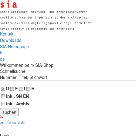
Kontakt
Downloads
SIA Homepage
fr
de
Willkommen beim SIA-Shop
Schnellsuche
Nummer, Titel, Stichwort
D
F
I
E
inkl. SN EN
inkl. Archiv
zur Übersicht
Login