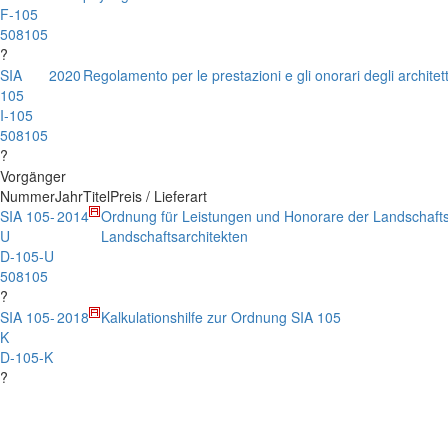
F-105
508105
?
SIA
2020
Regolamento per le prestazioni e gli onorari degli architet
105
I-105
508105
?
Vorgänger
Nummer
Jahr
Titel
Preis / Lieferart
SIA 105-
2014
Ordnung für Leistungen und Honorare der Landschafts
U
Landschaftsarchitekten
D-105-U
508105
?
SIA 105-
2018
Kalkulationshilfe zur Ordnung SIA 105
K
D-105-K
?