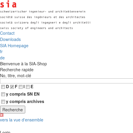
Contact
Downloads
SIA Homepage
fr
de
Bienvenue à la SIA-Shop
Recherche rapide
No, titre, mot-clé
D
F
I
E
y compris SN EN
y compris archives
vers la vue d'ensemble
Login