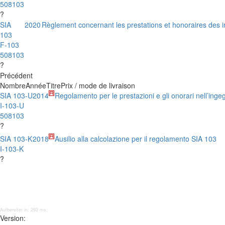
508103
?
SIA
2020
Règlement concernant les prestations et honoraires des in
103
F-103
508103
?
Précédent
Nombre
Année
Titre
Prix / mode de livraison
SIA 103-U
2014
Regolamento per le prestazioni e gli onorari nell’ingeg
I-103-U
508103
?
SIA 103-K
2018
Ausilio alla calcolazione per il regolamento SIA 103
I-103-K
?
Aufbereitet in: 293 ms;
Version: