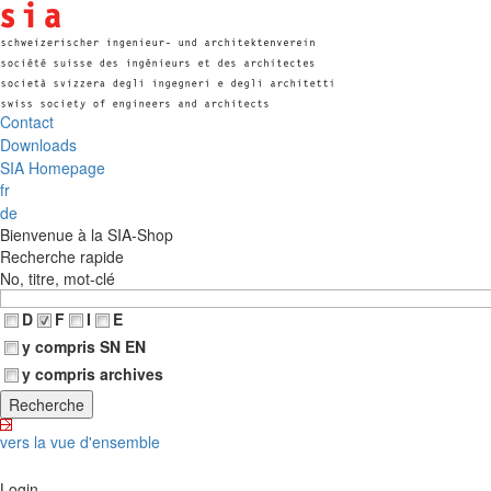
Contact
Downloads
SIA Homepage
fr
de
Bienvenue à la SIA-Shop
Recherche rapide
No, titre, mot-clé
D
F
I
E
y compris SN EN
y compris archives
vers la vue d'ensemble
Login