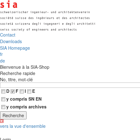
Contact
Downloads
SIA Homepage
fr
de
Bienvenue à la SIA-Shop
Recherche rapide
No, titre, mot-clé
D
F
I
E
y compris SN EN
y compris archives
vers la vue d'ensemble
Login