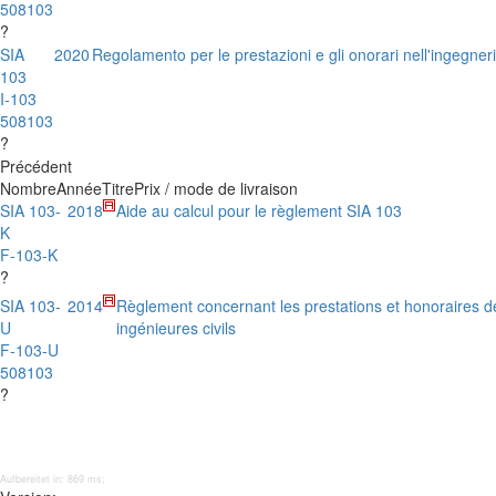
508103
?
SIA
2020
Regolamento per le prestazioni e gli onorari nell'ingegneri
103
I-103
508103
?
Précédent
Nombre
Année
Titre
Prix / mode de livraison
SIA 103-
2018
Aide au calcul pour le règlement SIA 103
K
F-103-K
?
SIA 103-
2014
Règlement concernant les prestations et honoraires d
U
ingénieures civils
F-103-U
508103
?
Aufbereitet in: 869 ms;