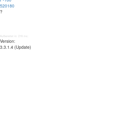
520180
?
Aufbereitet in: 216 ms;
Version:
3.3.1.4 (Update)