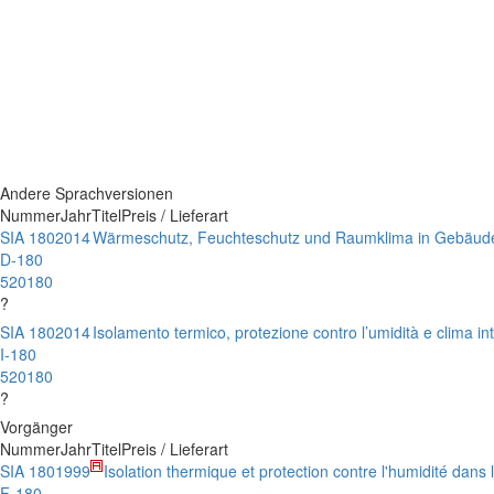
Andere Sprachversionen
Nummer
Jahr
Titel
Preis / Lieferart
SIA 180
2014
Wärmeschutz, Feuchteschutz und Raumklima in Gebäud
D-180
520180
?
SIA 180
2014
Isolamento termico, protezione contro l’umidità e clima inte
I-180
520180
?
Vorgänger
Nummer
Jahr
Titel
Preis / Lieferart
SIA 180
1999
Isolation thermique et protection contre l'humidité dans
F-180