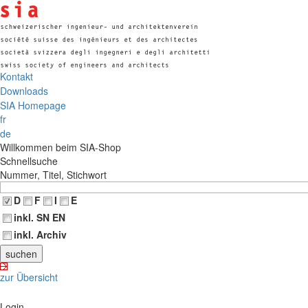
Kontakt
Downloads
SIA Homepage
fr
de
Willkommen beim SIA-Shop
Schnellsuche
Nummer, Titel, Stichwort
D
F
I
E
inkl. SN EN
inkl. Archiv
zur Übersicht
Login