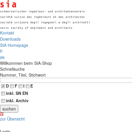
Kontakt
Downloads
SIA Homepage
fr
de
Willkommen beim SIA-Shop
Schnellsuche
Nummer, Titel, Stichwort
D
F
I
E
inkl. SN EN
inkl. Archiv
zur Übersicht
Login