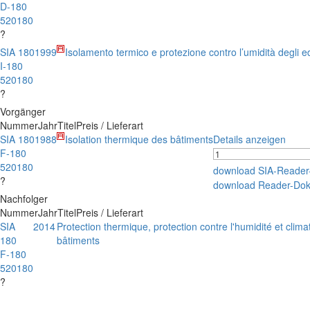
D-180
520180
?
SIA 180
1999
Isolamento termico e protezione contro l’umidità degli edi
I-180
520180
?
Vorgänger
Nummer
Jahr
Titel
Preis / Lieferart
SIA 180
1988
Isolation thermique des bâtiments
Details anzeigen
F-180
520180
download SIA-Reade
?
download Reader-Do
Nachfolger
Nummer
Jahr
Titel
Preis / Lieferart
SIA
2014
Protection thermique, protection contre l'humidité et climat
180
bâtiments
F-180
520180
?