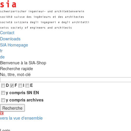
Contact
Downloads
SIA Homepage
fr
de
Bienvenue à la SIA-Shop
Recherche rapide
No, titre, mot-clé
D
F
I
E
y compris SN EN
y compris archives
vers la vue d'ensemble
Login