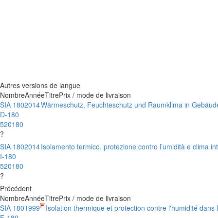
Autres versions de langue
Nombre
Année
Titre
Prix / mode de livraison
SIA 180
2014
Wärmeschutz, Feuchteschutz und Raumklima in Gebäud
D-180
520180
?
SIA 180
2014
Isolamento termico, protezione contro l’umidità e clima inte
I-180
520180
?
Précédent
Nombre
Année
Titre
Prix / mode de livraison
SIA 180
1999
Isolation thermique et protection contre l'humidité dans
F-180