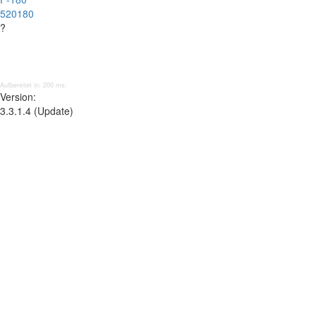
520180
?
Aufbereitet in: 200 ms;
Version:
3.3.1.4 (Update)