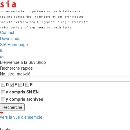
Contact
Downloads
SIA Homepage
fr
de
Bienvenue à la SIA-Shop
Recherche rapide
No, titre, mot-clé
D
F
I
E
y compris SN EN
y compris archives
vers la vue d'ensemble
Login