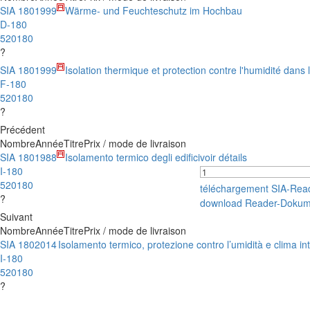
SIA 180
1999
Wärme- und Feuchteschutz im Hochbau
D-180
520180
?
SIA 180
1999
Isolation thermique et protection contre l'humidité dans
F-180
520180
?
Précédent
Nombre
Année
Titre
Prix / mode de livraison
SIA 180
1988
Isolamento termico degli edifici
voir détails
I-180
520180
téléchargement SIA-Rea
?
download Reader-Dokum
Suivant
Nombre
Année
Titre
Prix / mode de livraison
SIA 180
2014
Isolamento termico, protezione contro l’umidità e clima inte
I-180
520180
?