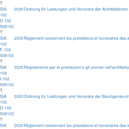
?
SIA
2020
Ordnung für Leistungen und Honorare der Architektinnen
102
D-102
508102
?
SIA
2020
Règlement concernant les prestations et honoraires des a
102
F-102
508102
?
SIA
2020
Regolamento per le prestazioni e gli onorari nell'architett
102
I-102
508102
?
SIA
2020
Ordnung für Leistungen und Honorare der Bauingenieuri
103
D-103
508103
?
SIA
2020
Règlement concernant les prestations et honoraires des in