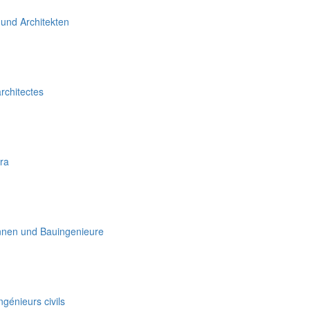
 und Architekten
rchitectes
ura
nnen und Bauingenieure
génieurs civils