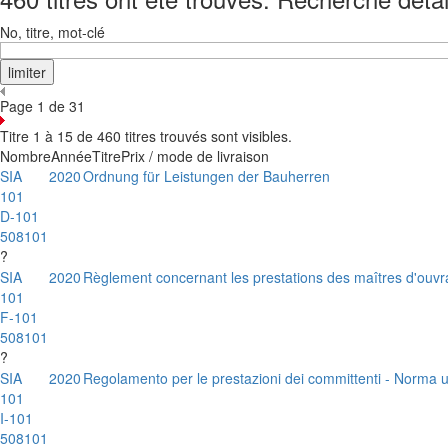
No, titre, mot-clé
Page 1 de 31
Titre 1 à 15 de 460 titres trouvés sont visibles.
Nombre
Année
Titre
Prix / mode de livraison
SIA
2020
Ordnung für Leistungen der Bauherren
101
D-101
508101
?
SIA
2020
Règlement concernant les prestations des maîtres d'ouv
101
F-101
508101
?
SIA
2020
Regolamento per le prestazioni dei committenti - Norma u
101
I-101
508101