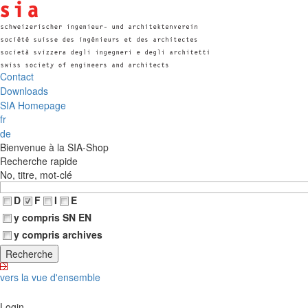
Contact
Downloads
SIA Homepage
fr
de
Bienvenue à la SIA-Shop
Recherche rapide
No, titre, mot-clé
D
F
I
E
y compris SN EN
y compris archives
vers la vue d'ensemble
Login