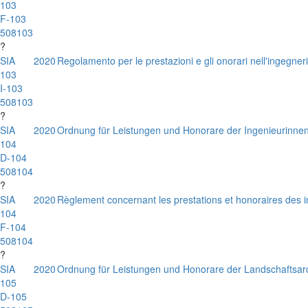
103
F-103
508103
?
SIA
2020
Regolamento per le prestazioni e gli onorari nell'ingegneri
103
I-103
508103
?
SIA
2020
Ordnung für Leistungen und Honorare der Ingenieurinne
104
D-104
508104
?
SIA
2020
Règlement concernant les prestations et honoraires des i
104
F-104
508104
?
SIA
2020
Ordnung für Leistungen und Honorare der Landschaftsarc
105
D-105