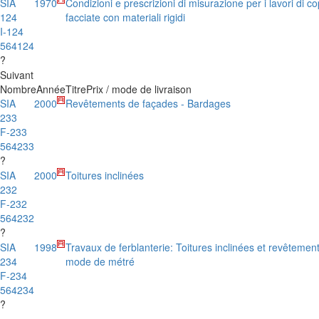
SIA
1970
Condizioni e prescrizioni di misurazione per i lavori di co
124
facciate con materiali rigidi
I-124
564124
?
Suivant
Nombre
Année
Titre
Prix / mode de livraison
SIA
2000
Revêtements de façades - Bardages
233
F-233
564233
?
SIA
2000
Toitures inclinées
232
F-232
564232
?
SIA
1998
Travaux de ferblanterie: Toitures inclinées et revêtemen
234
mode de métré
F-234
564234
?