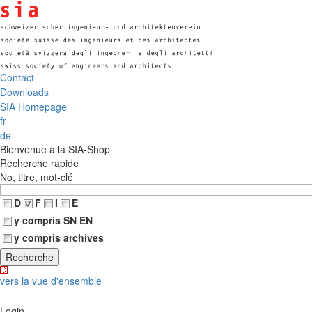
Contact
Downloads
SIA Homepage
fr
de
Bienvenue à la SIA-Shop
Recherche rapide
No, titre, mot-clé
D
F
I
E
y compris SN EN
y compris archives
vers la vue d'ensemble
Login