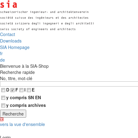
Contact
Downloads
SIA Homepage
fr
de
Bienvenue à la SIA-Shop
Recherche rapide
No, titre, mot-clé
D
F
I
E
y compris SN EN
y compris archives
vers la vue d'ensemble
Login