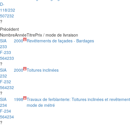
D-
118/232
507232
?
Précédent
Nombre
Année
Titre
Prix / mode de livraison
SIA
2000
Revêtements de façades - Bardages
233
F-233
564233
?
SIA
2000
Toitures inclinées
232
F-232
564232
?
SIA
1998
Travaux de ferblanterie: Toitures inclinées et revêtemen
234
mode de métré
F-234
564234
?