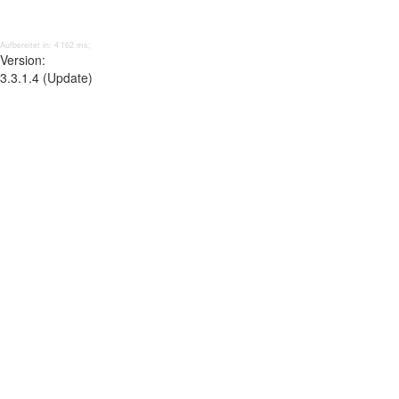
Aufbereitet in: 4’162 ms;
Version:
3.3.1.4 (Update)