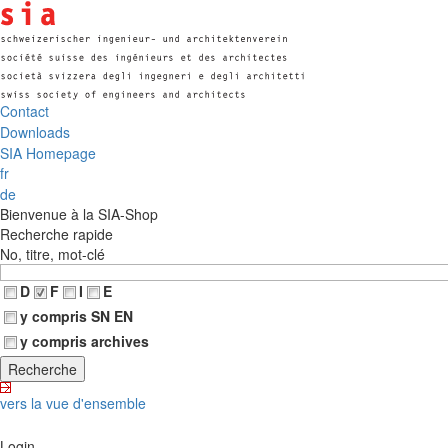
Contact
Downloads
SIA Homepage
fr
de
Bienvenue à la SIA-Shop
Recherche rapide
No, titre, mot-clé
D
F
I
E
y compris SN EN
y compris archives
vers la vue d'ensemble
Login