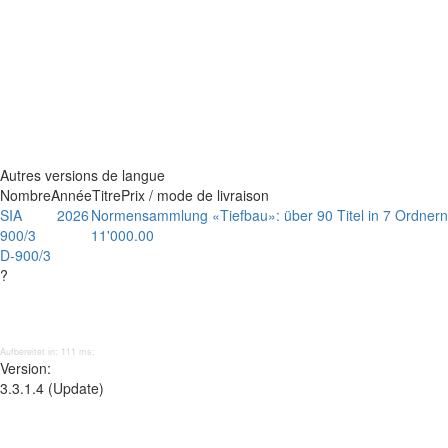
Autres versions de langue
Nombre
Année
Titre
Prix / mode de livraison
SIA
2026
Normensammlung «Tiefbau»: über 90 Titel in 7 Ordner
900/3
11'000.00
D-900/3
?
Aufbereitet in: 111 ms;
Version:
3.3.1.4 (Update)