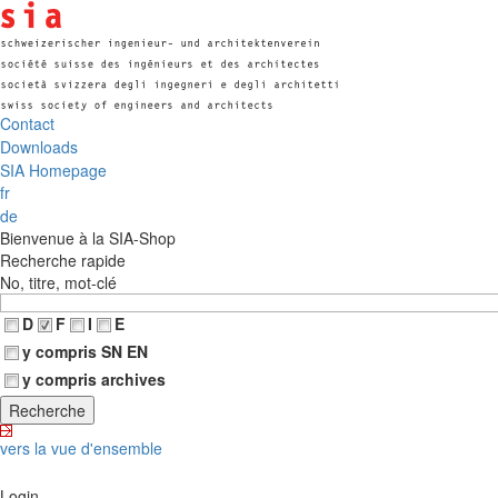
Contact
Downloads
SIA Homepage
fr
de
Bienvenue à la SIA-Shop
Recherche rapide
No, titre, mot-clé
D
F
I
E
y compris SN EN
y compris archives
vers la vue d'ensemble
Login