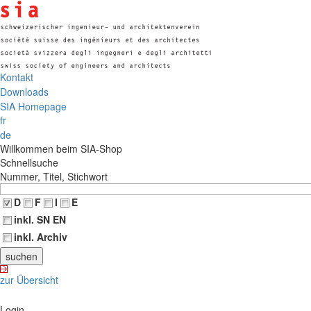
Kontakt
Downloads
SIA Homepage
fr
de
Willkommen beim SIA-Shop
Schnellsuche
Nummer, Titel, Stichwort
D
F
I
E
inkl. SN EN
inkl. Archiv
zur Übersicht
Login