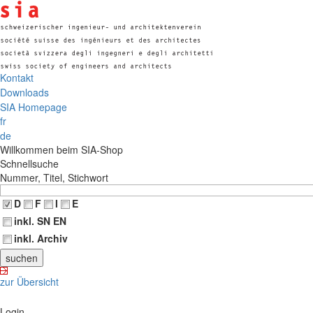
Kontakt
Downloads
SIA Homepage
fr
de
Willkommen beim SIA-Shop
Schnellsuche
Nummer, Titel, Stichwort
D
F
I
E
inkl. SN EN
inkl. Archiv
zur Übersicht
Login