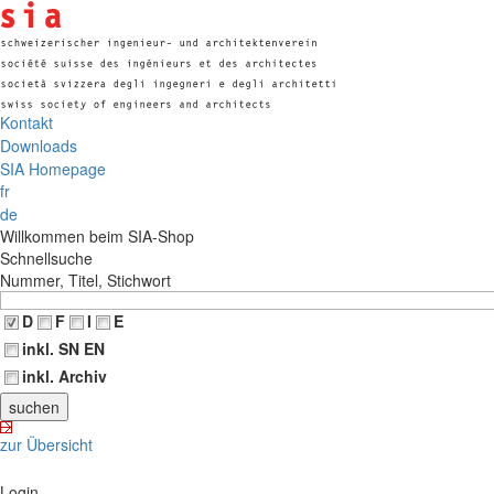
Kontakt
Downloads
SIA Homepage
fr
de
Willkommen beim SIA-Shop
Schnellsuche
Nummer, Titel, Stichwort
D
F
I
E
inkl. SN EN
inkl. Archiv
zur Übersicht
Login