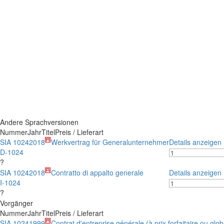
Andere Sprachversionen
Nummer
Jahr
Titel
Preis / Lieferart
SIA 1024
2018
Werkvertrag für Generalunternehmer
Details anzeigen
D-1024
?
SIA 1024
2018
Contratto di appalto generale
Details anzeigen
I-1024
?
Vorgänger
Nummer
Jahr
Titel
Preis / Lieferart
SIA 1024
1999
Contrat d'entreprise générale (à prix forfaitaire ou glob