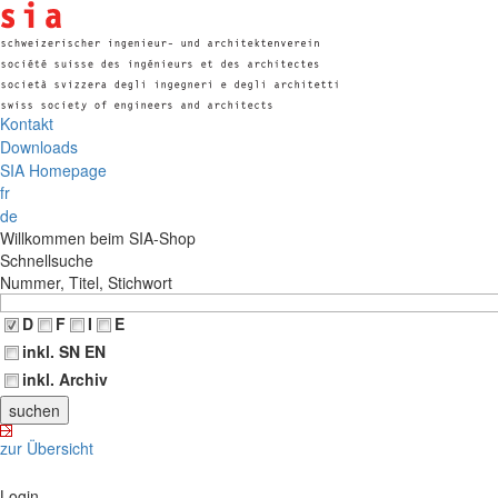
Kontakt
Downloads
SIA Homepage
fr
de
Willkommen beim SIA-Shop
Schnellsuche
Nummer, Titel, Stichwort
D
F
I
E
inkl. SN EN
inkl. Archiv
zur Übersicht
Login