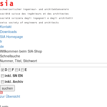
Kontakt
Downloads
SIA Homepage
fr
de
Willkommen beim SIA-Shop
Schnellsuche
Nummer, Titel, Stichwort
D
F
I
E
inkl. SN EN
inkl. Archiv
zur Übersicht
Login