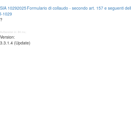
SIA 1029
2025
Formulario di collaudo - secondo art. 157 e seguenti de
I-1029
?
Aufbereitet in: 84 ms;
Version:
3.3.1.4 (Update)