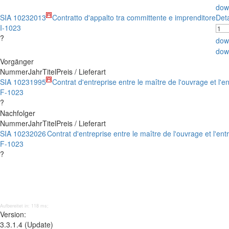
dow
SIA 1023
2013
Contratto d'appalto tra committente e imprenditore
Det
I-1023
?
dow
dow
Vorgänger
Nummer
Jahr
Titel
Preis / Lieferart
SIA 1023
1995
Contrat d'entreprise entre le maître de l'ouvrage et l'
F-1023
?
Nachfolger
Nummer
Jahr
Titel
Preis / Lieferart
SIA 1023
2026
Contrat d'entreprise entre le maître de l'ouvrage et l'en
F-1023
?
Aufbereitet in: 118 ms;
Version:
3.3.1.4 (Update)