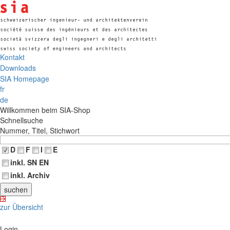
Kontakt
Downloads
SIA Homepage
fr
de
Willkommen beim SIA-Shop
Schnellsuche
Nummer, Titel, Stichwort
D
F
I
E
inkl. SN EN
inkl. Archiv
zur Übersicht
Login