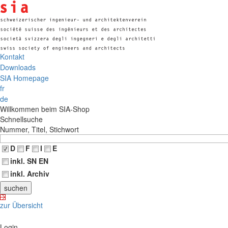
Kontakt
Downloads
SIA Homepage
fr
de
Willkommen beim SIA-Shop
Schnellsuche
Nummer, Titel, Stichwort
D
F
I
E
inkl. SN EN
inkl. Archiv
zur Übersicht
Login