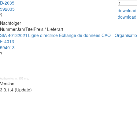
D-2035
592035
download
?
download
Nachfolger
Nummer
Jahr
Titel
Preis / Lieferart
SIA 4013
2021
Ligne directrice Échange de données CAO - Organisation 
F-4013
594013
?
Aufbereitet in: 159 ms;
Version:
3.3.1.4 (Update)