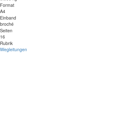
Format
A4
Einband
broché
Seiten
16
Rubrik
Wegleitungen