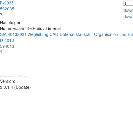
F-2035
592035
down
?
down
Nachfolger
Nummer
Jahr
Titel
Preis / Lieferart
SIA 4013
2021
Wegleitung CAD-Datenaustausch - Organisation und Pl
D-4013
594013
?
Aufbereitet in: 624 ms;
Version:
3.3.1.4 (Update)