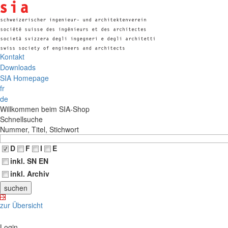
Kontakt
Downloads
SIA Homepage
fr
de
Willkommen beim SIA-Shop
Schnellsuche
Nummer, Titel, Stichwort
D
F
I
E
inkl. SN EN
inkl. Archiv
zur Übersicht
Login